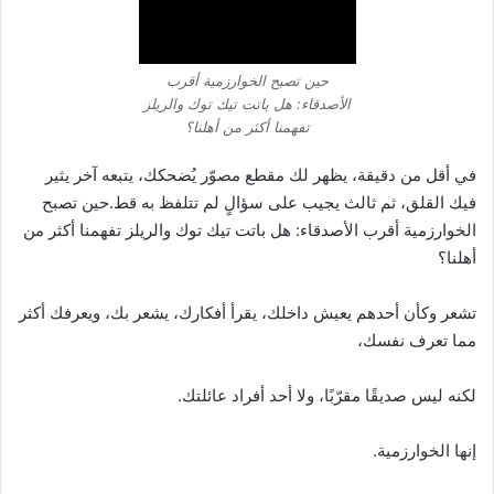
حين تصبح الخوارزمية أقرب
الأصدقاء: هل باتت تيك توك والريلز
تفهمنا أكثر من أهلنا؟
في أقل من دقيقة، يظهر لك مقطع مصوّر يُضحكك، يتبعه آخر يثير
فيك القلق، ثم ثالث يجيب على سؤالٍ لم تتلفظ به قط.حين تصبح
الخوارزمية أقرب الأصدقاء: هل باتت تيك توك والريلز تفهمنا أكثر من
أهلنا؟
تشعر وكأن أحدهم يعيش داخلك، يقرأ أفكارك، يشعر بك، ويعرفك أكثر
مما تعرف نفسك،
لكنه ليس صديقًا مقرّبًا، ولا أحد أفراد عائلتك.
إنها الخوارزمية.