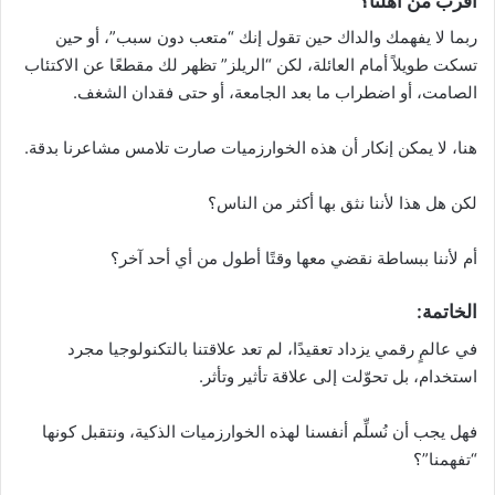
أقرب من أهلنا؟
ربما لا يفهمك والداك حين تقول إنك “متعب دون سبب”، أو حين
تسكت طويلاً أمام العائلة، لكن “الريلز” تظهر لك مقطعًا عن الاكتئاب
الصامت، أو اضطراب ما بعد الجامعة، أو حتى فقدان الشغف.
هنا، لا يمكن إنكار أن هذه الخوارزميات صارت تلامس مشاعرنا بدقة.
لكن هل هذا لأننا نثق بها أكثر من الناس؟
أم لأننا ببساطة نقضي معها وقتًا أطول من أي أحد آخر؟
الخاتمة:
في عالمٍ رقمي يزداد تعقيدًا، لم تعد علاقتنا بالتكنولوجيا مجرد
استخدام، بل تحوّلت إلى علاقة تأثير وتأثر.
فهل يجب أن نُسلِّم أنفسنا لهذه الخوارزميات الذكية، ونتقبل كونها
“تفهمنا”؟