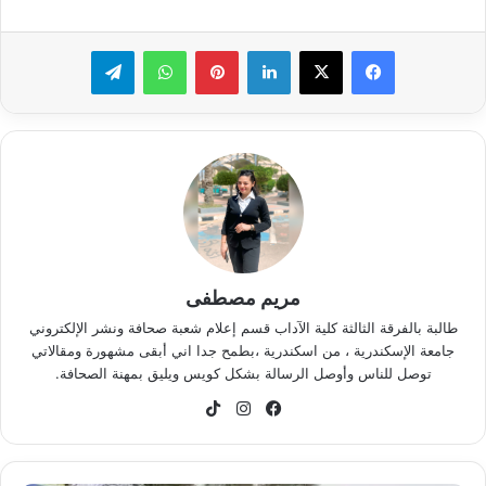
لينكدإن
بينتيريست
واتساب
تيلقرام
مريم مصطفى
طالبة بالفرقة الثالثة كلية الآداب قسم إعلام شعبة صحافة ونشر الإلكتروني
جامعة الإسكندرية ، من اسكندرية ،بطمح جدا اني أبقى مشهورة ومقالاتي
توصل للناس وأوصل الرسالة بشكل كويس ويليق بمهنة الصحافة.
فيسبوك
انستقرام
‫TikTok