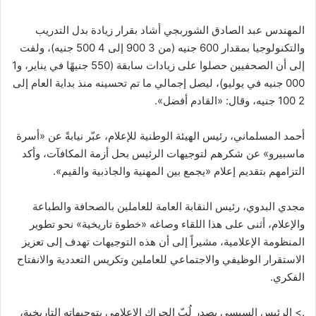
المهندس عبد الصادق الشوربجي أشاد بقرار زيادة بدل التدريب
والتكنولوجيا بمقدار 600 جنيه (من 3 900 إلى 4 500 جنيه)، ولفت
إلى أن الصحفيين حصلوا على زيادات سابقة (550 جنيهًا في يناير، و1
000 جنيه في يوليو)، ليصل إجمالي ما تم تحسينه منذ بداية العام إلى
2 100 جنيه، وقال: «القادم أفضل».
أحمد المسلماني، رئيس الهيئة الوطنية للإعلام، عبّر نيابةً عن «أسرة
ماسبيرو» عن شكرهم لتوجيهات الرئيس بحل أزمة المكافآت، وأكد
التزامهم بتقديم إعلام «يجمع بين المهنية والجاذبية والقيم».
مجدي البدوي، رئيس النقابة العامة للعاملين بالصحافة والطباعة
والإعلام، أثنى على هذا اللقاء وصاغه «خطوة تاريخية» نحو تطوير
المنظومة الإعلامية، مشيراً إلى أن هذه التوجيهات تهدف إلى تعزيز
الاستقرار الوظيفي والاجتماعي للعاملين وتكريس التعددية والانفتاح
الفكري.
.> الرئيس السيسي يصدر لُبّ الحراك الإعلامي بتوجيهاته التاريخية،