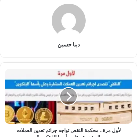
دينا حسين
لأول
مرة..
محكمة
النقض
تواجه
جرائم
تعدين
العملات
المشفرة
وعلى
لأول مرة.. محكمة النقض تواجه جرائم تعدين العملات
رأسها
المشفرة وعلى رأسها "البتكوين"