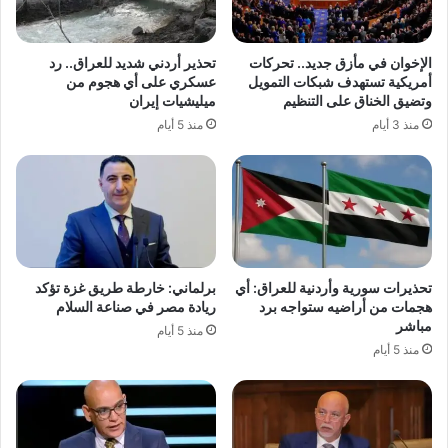
الإخوان في مأزق جديد.. تحركات
تحذير أردني شديد للعراق.. رد
أمريكية تستهدف شبكات التمويل
عسكري على أي هجوم من
وتضيق الخناق على التنظيم
ميليشيات إيران
منذ 3 أيام
منذ 5 أيام
تحذيرات سورية وأردنية للعراق: أي
برلماني: خارطة طريق غزة تؤكد
هجمات من أراضيه ستواجه برد
ريادة مصر في صناعة السلام
مباشر
منذ 5 أيام
منذ 5 أيام