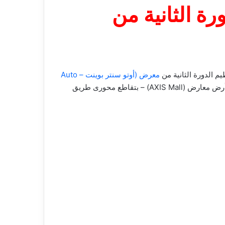
) المنظمة للدورة الثانية من
م الدورة الثانية من
معرض (أوتو سنتر بوينت – Auto
المتخصص بالسيارات ومستلزماتها والمزمع إنطلاقها بالفترة من 11 – 15 سبتمبر المقبل وعلى مدار خمسة أيام بأرض معارض (AXIS Mall) – بتقاطع محورى طريق