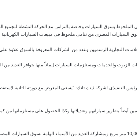
ى الملحوظ بسوق السيارات وخاصة بالتزامن مع الحركة النشطة لتجميع الع
سوق السيارات المصرى من تنامى ملحوظ فى مبيعات السيارات الكهربائية ووس
لامات التجارية الرسميين وعدد من الشركات المعروفة بالسوق علاوة على ر
الزيوت والخدمات ومستلزمات السيارات إيماناً منها بتوافر العديد من ال
ئيس التنفيذى لشركة ثينك تانك: “يسعى المعرض مع دورته الثانية لإستق
ن أيضاً بتطوير سياراتهم وتعديلاتها وكذا الحصول على مستلزماتها من كما
كما أضاف عمر قائلاً: “على مساحة إجمالية تزيد عن 10,000 متر مربع وبمشاركة العديد من الأسماء ا