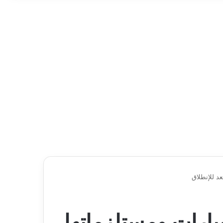
د للإنطلاق
يارات ومستلزماتها