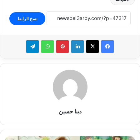
نسخ الرابط
لينكدإن
بينتيريست
واتساب
تيلقرام
دينا حسين
عايدة