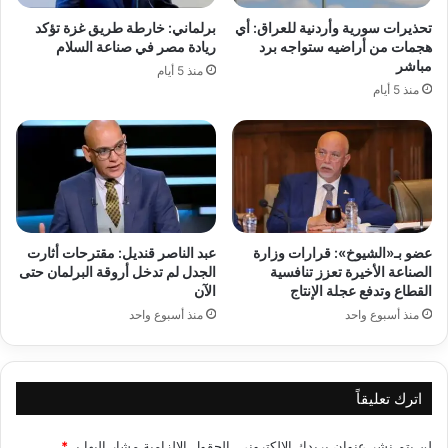
تحذيرات سورية وأردنية للعراق: أي
برلماني: خارطة طريق غزة تؤكد
هجمات من أراضيه ستواجه برد
ريادة مصر في صناعة السلام
مباشر
منذ 5 أيام
منذ 5 أيام
عضو بـ«الشيوخ»: قرارات وزارة
عبد الناصر قنديل: مقترحات أثارت
الصناعة الأخيرة تعزز تنافسية
الجدل لم تدخل أروقة البرلمان حتى
القطاع وتدفع عجلة الإنتاج
الآن
منذ أسبوع واحد
منذ أسبوع واحد
اترك تعليقاً
لن يتم نشر عنوان بريدك الإلكتروني.
الحقول الإلزامية مشار إليها بـ
*