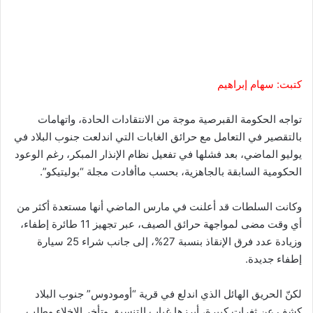
كتبت: سهام إبراهيم
تواجه الحكومة القبرصية موجة من الانتقادات الحادة، واتهامات
بالتقصير في التعامل مع حرائق الغابات التي اندلعت جنوب البلاد في
يوليو الماضي، بعد فشلها في تفعيل نظام الإنذار المبكر، رغم الوعود
الحكومية السابقة بالجاهزية، بحسب ماأفادت مجلة “بوليتيكو”.
وكانت السلطات قد أعلنت في مارس الماضي أنها مستعدة أكثر من
أي وقت مضى لمواجهة حرائق الصيف، عبر تجهيز 11 طائرة إطفاء،
وزيادة عدد فرق الإنقاذ بنسبة 27%، إلى جانب شراء 25 سيارة
إطفاء جديدة.
لكنّ الحريق الهائل الذي اندلع في قرية “أومودوس” جنوب البلاد
كشف عن ثغرات كبيرة، أبرزها غياب التنسيق وتأخر الإخلاء وطلب