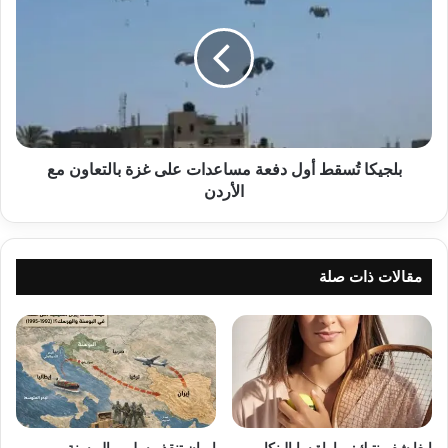
أول
دفعة
مساعدات
على
غزة
بالتعاون
مع
الأردن
بلجيكا تُسقط أول دفعة مساعدات على غزة بالتعاون مع
الأردن
مقالات ذات صلة
إيغا شفيونتيك: مباراة سابالينكا
إيران تنقذ مسلمي البوسنة