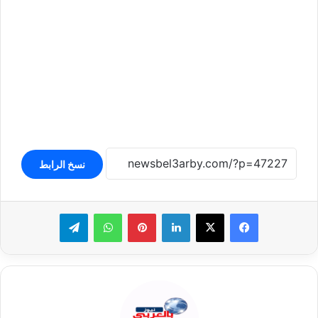
نسخ الرابط
لينكدإن
بينتيريست
واتساب
تيلقرام