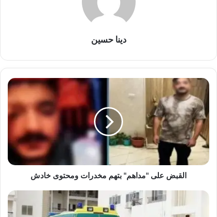
دينا حسين
القبض
على
"مداهم"
بتهم
مخدرات
ومحتوى
خادش
القبض على "مداهم" بتهم مخدرات ومحتوى خادش
حادث
قطار
مأساوي