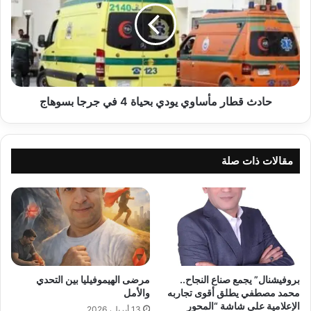
يودي
بحياة
4
في
جرجا
بسوهاج
حادث قطار مأساوي يودي بحياة 4 في جرجا بسوهاج
مقالات ذات صلة
بروفيشنال” يجمع صناع النجاح..
مرضى الهيموفيليا بين التحدي
محمد مصطفي يطلق أقوى تجاربه
والأمل
الإعلامية على شاشة “المحور
13 أبريل، 2026