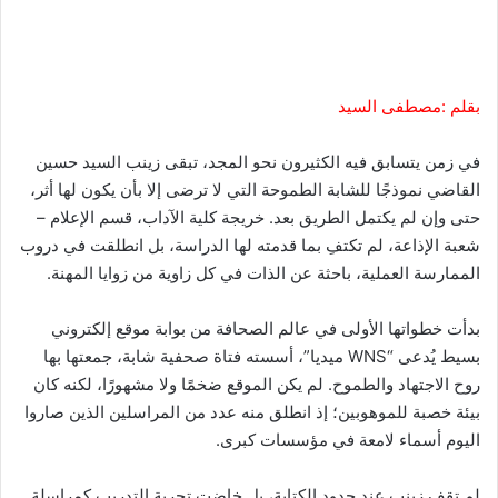
بقلم :مصطفى السيد
في زمن يتسابق فيه الكثيرون نحو المجد، تبقى زينب السيد حسين
القاضي نموذجًا للشابة الطموحة التي لا ترضى إلا بأن يكون لها أثر،
حتى وإن لم يكتمل الطريق بعد. خريجة كلية الآداب، قسم الإعلام –
شعبة الإذاعة، لم تكتفِ بما قدمته لها الدراسة، بل انطلقت في دروب
الممارسة العملية، باحثة عن الذات في كل زاوية من زوايا المهنة.
بدأت خطواتها الأولى في عالم الصحافة من بوابة موقع إلكتروني
بسيط يُدعى “WNS ميديا”، أسسته فتاة صحفية شابة، جمعتها بها
روح الاجتهاد والطموح. لم يكن الموقع ضخمًا ولا مشهورًا، لكنه كان
بيئة خصبة للموهوبين؛ إذ انطلق منه عدد من المراسلين الذين صاروا
اليوم أسماء لامعة في مؤسسات كبرى.
لم تقف زينب عند حدود الكتابة، بل خاضت تجربة التدريب كمراسلة