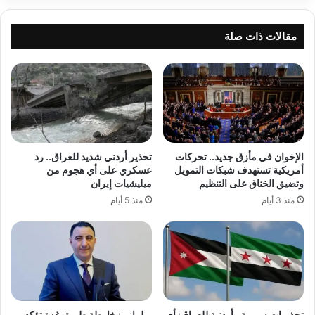
مقالات ذات صلة
الإخوان في مأزق جديد.. تحركات
تحذير أردني شديد للعراق.. رد
أمريكية تستهدف شبكات التمويل
عسكري على أي هجوم من
وتضيق الخناق على التنظيم
ميليشيات إيران
منذ 3 أيام
منذ 5 أيام
تحذيرات سورية وأردنية للعراق: أي
برلماني: خارطة طريق غزة تؤكد