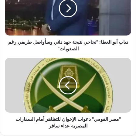
"نجاحي
نتيجة
جهد
ذاتي
وسأواصل
طريقي
رغم
دياب أبو العطا: "نجاحي نتيجة جهد ذاتي وسأواصل طريقي رغم
الصعوبات"
الصعوبات"
"مصر
القومي"
دعوات
الإخوان
للتظاهر
أمام
السفارات
المصرية
عداء
سافر
"مصر القومي" دعوات الإخوان للتظاهر أمام السفارات
المصرية عداء سافر