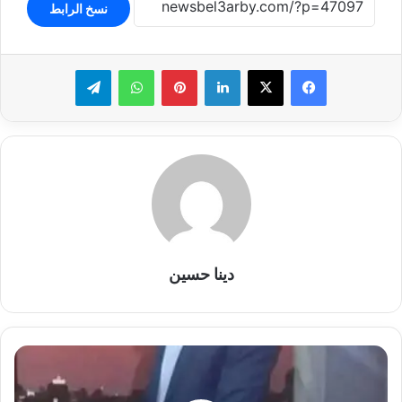
نسخ الرابط
لينكدإن
بينتيريست
واتساب
تيلقرام
دينا حسين
دياب
أبو
العطا: