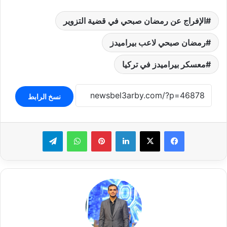
الإفراج عن رمضان صبحي في قضية التزوير
رمضان صبحي لاعب بيراميدز
معسكر بيراميدز في تركيا
نسخ الرابط
لينكدإن
بينتيريست
واتساب
تيلقرام