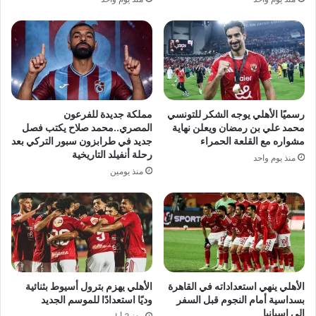
رسميًا الأهلي يوجه الشكر للتونسي
مملكة جديدة للفرعون
محمد علي بن رمضان ويعلن نهاية
المصري..محمد صلاح يكتب فصل
مشواره مع القلعة الحمراء
جديد في طرابزون سبور التركي بعد
رحلة أنفيلد التاريخية
منذ يوم واحد
منذ يومين
الأهلي ينهي استعداداته في القاهرة
الأهلي يهزم بترول أسيوط بثنائية
بسداسية أمام النجوم قبل السفر
وديًا استعدادًا للموسم الجديد
إلى إسبانيا