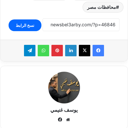
محافظات مصر
نسخ الرابط
لينكدإن
بينتيريست
واتساب
تيلقرام
يوسف غنيمي
موقع
فيسبوك
الويب