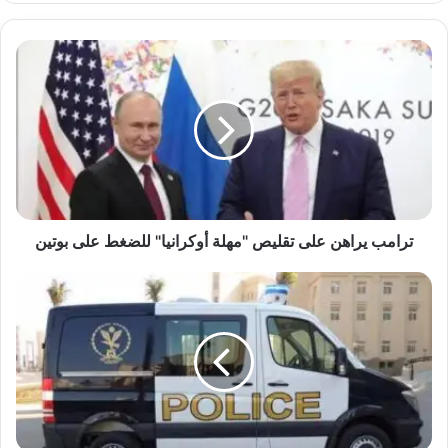
ترامب
يراهن
على
تقليص
"مهلة
أوكرانيا"
للضغط
على
بوتين
ترامب يراهن على تقليص "مهلة أوكرانيا" للضغط على بوتين
الداخلية
تضبط
سائق
"توك
توك"
اعتدى
على
سائق