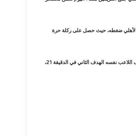
صل الأهلي ضغطه، حيث حصل على ركلة حرة
وجاء التقدم الأهلاوي مبكرًا في الدقيقة 8 عن طريق محمد شريف، بعد عرضية متقنة من طاهر محمد طاهر، ثم أضاف اللاعب نفسه الهدف الثاني في الدقيقة 21،