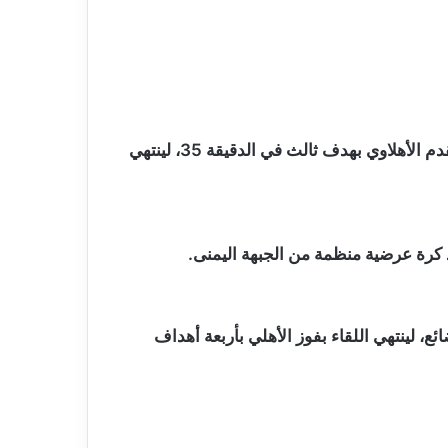
وكاد الملعب التونسي أن يسجل في الدقيقة 29، لكن تسديدته مرت بجوار القائم، قبل أن يعزز أشرف بن شرقي التقدم الأهلاوي بهدف ثالث في الدقيقة 35، لينتهي
ع، لينتهي اللقاء بفوز الأهلي بأربعة أهداف