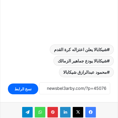
شيكابالا يعلن اعتزاله كرة القدم
شيكابالا يودع جماهير الزمالك
محمود عبدالرازق شيكابالا
نسخ الرابط
لينكدإن
بينتيريست
واتساب
تيلقرام