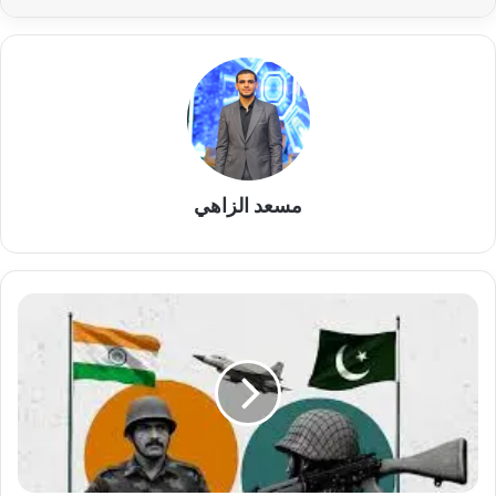
مسعد الزاهي
الحرب
الهندية
الباكستانية
صراع
تاريخي
بين
الحق
والباطل