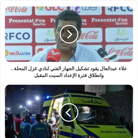
علاء
عبدالعال
يقود
تشكيل
الجهاز
الفني
لنادي
غزل
المحلة..
وانطلاق
علاء عبدالعال يقود تشكيل الجهاز الفني لنادي غزل المحلة..
فترة
وانطلاق فترة الإعداد السبت المقبل
الإعداد
السبت
انقلاب
المقبل
مروع
لميكروباص
بالوادي
الجديد
يُصيب
12
شخصًا