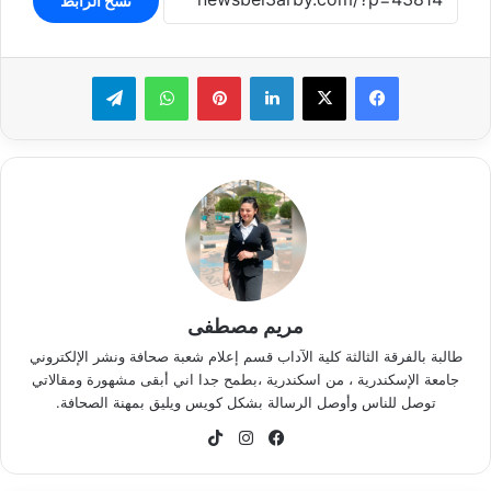
نسخ الرابط
لينكدإن
بينتيريست
واتساب
تيلقرام
مريم مصطفى
طالبة بالفرقة الثالثة كلية الآداب قسم إعلام شعبة صحافة ونشر الإلكتروني
جامعة الإسكندرية ، من اسكندرية ،بطمح جدا اني أبقى مشهورة ومقالاتي
توصل للناس وأوصل الرسالة بشكل كويس ويليق بمهنة الصحافة.
فيسبوك
انستقرام
‫TikTok