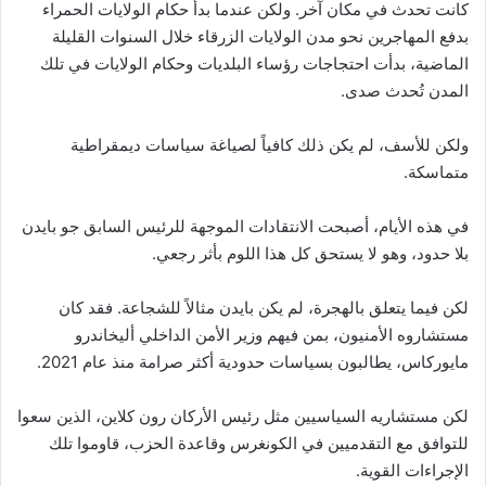
كانت تحدث في مكان آخر. ولكن عندما بدأ حكام الولايات الحمراء
بدفع المهاجرين نحو مدن الولايات الزرقاء خلال السنوات القليلة
الماضية، بدأت احتجاجات رؤساء البلديات وحكام الولايات في تلك
المدن تُحدث صدى.
ولكن للأسف، لم يكن ذلك كافياً لصياغة سياسات ديمقراطية
متماسكة.
في هذه الأيام، أصبحت الانتقادات الموجهة للرئيس السابق جو بايدن
بلا حدود، وهو لا يستحق كل هذا اللوم بأثر رجعي.
لكن فيما يتعلق بالهجرة، لم يكن بايدن مثالاً للشجاعة. فقد كان
مستشاروه الأمنيون، بمن فيهم وزير الأمن الداخلي أليخاندرو
مايوركاس، يطالبون بسياسات حدودية أكثر صرامة منذ عام 2021.
لكن مستشاريه السياسيين مثل رئيس الأركان رون كلاين، الذين سعوا
للتوافق مع التقدميين في الكونغرس وقاعدة الحزب، قاوموا تلك
الإجراءات القوية.