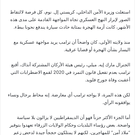
استغلت وزيرة الأمن الداخلي، كريستي إل. نوم، كل فرصة لالتقاط
الصور لإبراز النهج العسكري تجاه المواجهة القادمة على مدى هذه
الأشهر، كانت أزمة الهجرة بمثابة حادث سيارة يندفع نحونا ببطء.
منذ ولايته الأولى، كان واضحاً أن ترامب يريد مواجهة عسكرية مع
اليسار بشأن الهجرة أو قضايا عرقية.
الجنرال مارك إيه. ميلي، رئيس هيئة الأركان المشتركة آنذاك، أقنع
ترامب بعدم تفعيل قانون التمرد في 2020 لقمع الاضطرابات التي
أعقبت وفاة جورج فلويد.
لكن هذه المرة، لا يواجه ترامب أي معارضة. إنه محاط برجال ونساء
يوافقونه الرأي.
أما الجزء الأكثر حزناً فهو أن الديمقراطيين لا يزالون بلا سياسة
واضحة. بعض رؤساء البلديات وحكام الولايات الزرقاء تعهدوا بتوفير
“ملاذ آمن” للمهاجرين، لكنهم لا يمتلكون حججاً جيدة لدحض زعم