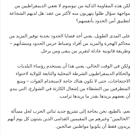
لكن هذه المقاومة الذكية من نيوسوم لا تعفي الديمقراطيين من
مواجهة سؤال ظلوا يتهربون منه لأكثر من عقد: هل لديهم الشجاعة
لتطبيق أمن الحدود بأنفسهم؟
على المدى الطويل، يعني أخذ قضايا الحدود بجدية توفير المزيد من
محاكم الهجرة والمزيد من أفراد وضباط حرس الحدود ومنشآتهم –
وطريقة قانونية عادلة لتقرير من يبقى ومن يرحل.
ولكن في الوقت الحالي، يعني هذا أن يستخدم رؤساء البلديات
والحكام الديمقراطيون الشرطة المحلية والتابعة للولاية لاحتواء
الاحتجاجات، حتى لا تكون هناك حاجة لاستخدام القوات – ومنع
المتطرفين بين النشطاء من إشعال الكارثة في الشوارع، التي يبدو
أن بعضهم يريدها بقدر ما يريدها ترامب.
نعم، بالطبع، نحن بحاجة إلى تشريع جديد ثنائي الحزب لحل مسألة
“الحالمين” وغيرهم من المقيمين القدامى الذين يثبتون كل يوم أنهم
يريدون فقط أن يكونوا مواطنين صالحين.