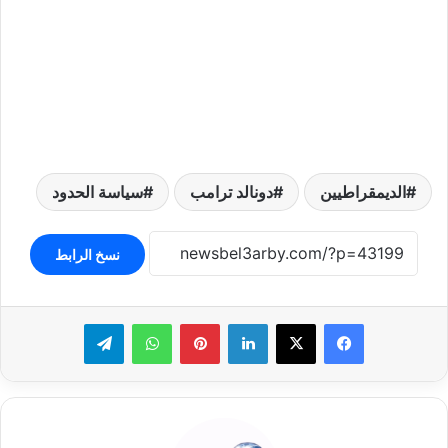
الديمقراطيين
دونالد ترامب
سياسة الحدود
نسخ الرابط
لينكدإن
بينتيريست
واتساب
تيلقرام