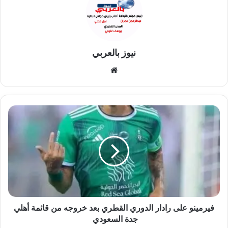
نيوز بالعربي
موقع
الويب
فيرمينو
على
رادار
الدوري
القطري
بعد
خروجه
من
قائمة
أهلي
فيرمينو على رادار الدوري القطري بعد خروجه من قائمة أهلي
جدة
جدة السعودي
السعودي