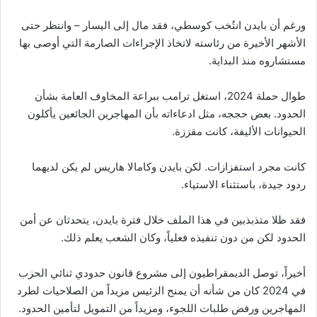
ورغم أن بايدن انتُخب كوسطي، فقد مال إلى اليسار – وانتظر حتى
الأشهر الأخيرة من رئاسته لاتخاذ الإجراءات الصارمة التي أوصى بها
مستشاروه منذ البداية.
طوال حملة 2024، استغل ترامب ببراعة المخاوف العامة بشأن
الحدود. بعض حججه، مثل ادعاءاته بأن المهاجرين الجائعين يأكلون
الحيوانات الأليفة، كانت مقززة.
كانت مجرد استفزازات. لكن بايدن وكامالا هاريس لم يكن لديهما
ردود جيدة، باستثناء الاستياء.
فقد ظلا متذبذبين في هذا الملف خلال فترة بايدن، يتحدثان عن أمن
الحدود لكن من دون تنفيذه فعلياً، وكان الشعب يعلم ذلك.
أخيراً، توصل الديمقراطيون إلى مشروع قانون حدودي ثنائي الحزب
في 2024 كان من شأنه أن يمنح الرئيس مزيداً من الصلاحيات لطرد
المهاجرين ورفض طلبات اللجوء، ومزيداً من التمويل لتأمين الحدود.