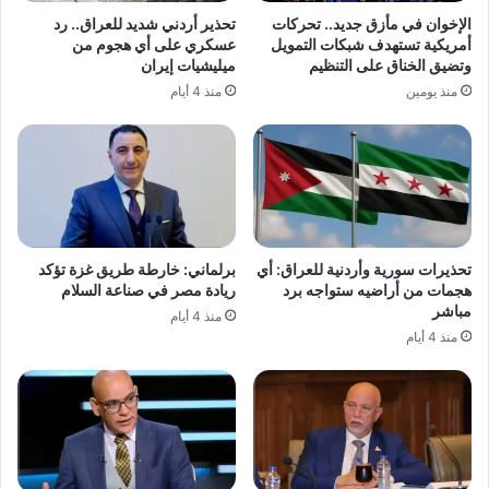
الإخوان في مأزق جديد.. تحركات
تحذير أردني شديد للعراق.. رد
أمريكية تستهدف شبكات التمويل
عسكري على أي هجوم من
وتضيق الخناق على التنظيم
ميليشيات إيران
منذ يومين
منذ 4 أيام
تحذيرات سورية وأردنية للعراق: أي
برلماني: خارطة طريق غزة تؤكد
هجمات من أراضيه ستواجه برد
ريادة مصر في صناعة السلام
مباشر
منذ 4 أيام
منذ 4 أيام