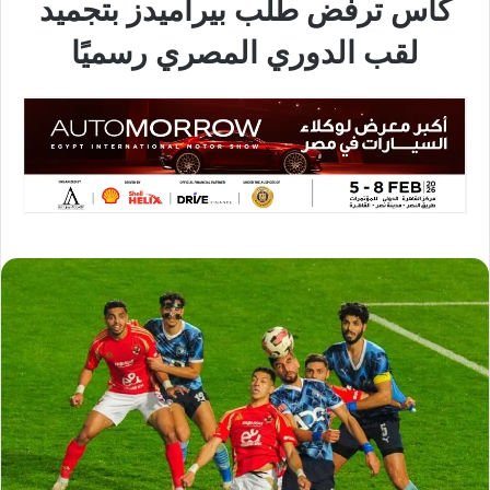
كاس ترفض طلب بيراميدز بتجميد
لقب الدوري المصري رسميًا