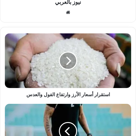
نيوز بالعربي
موقع
الويب
استقرار
أسعار
الأرز
وارتفاع
الفول
والعدس
استقرار أسعار الأرز وارتفاع الفول والعدس
جودوين
شيكا
على
أعتاب
مودرن