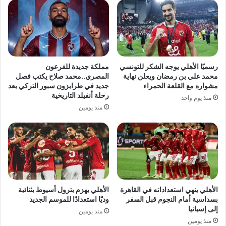
رسميًا الأهلي يوجه الشكر للتونسي
مملكة جديدة للفرعون
محمد علي بن رمضان ويعلن نهاية
المصري..محمد صلاح يكتب فصل
مشواره مع القلعة الحمراء
جديد في طرابزون سبور التركي بعد
رحلة أنفيلد التاريخية
منذ يوم واحد
منذ يومين
الأهلي ينهي استعداداته في القاهرة
الأهلي يهزم بترول أسيوط بثنائية
بسداسية أمام النجوم قبل السفر
وديًا استعدادًا للموسم الجديد
إلى إسبانيا
منذ يومين
منذ يومين