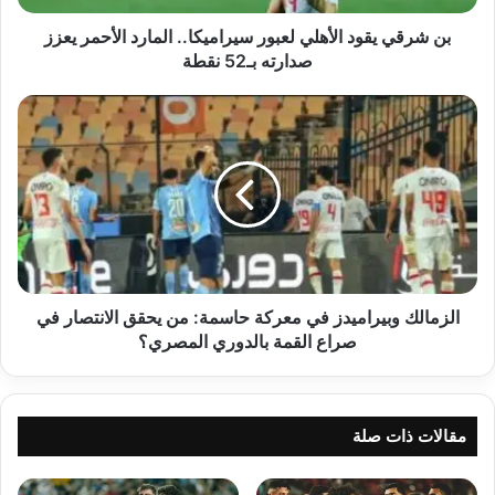
يعزز
صدارته
بن شرقي يقود الأهلي لعبور سيراميكا.. المارد الأحمر يعزز
بـ52
صدارته بـ52 نقطة
نقطة
الزمالك
وبيراميدز
في
معركة
حاسمة:
من
يحقق
الانتصار
في
صراع
الزمالك وبيراميدز في معركة حاسمة: من يحقق الانتصار في
القمة
صراع القمة بالدوري المصري؟
بالدوري
المصري؟
مقالات ذات صلة