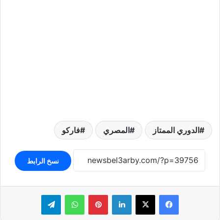
الدوري الممتاز
المصري
فاركو
نسخ الرابط
لينكدإن
بينتيريست
واتساب
تيلقرام