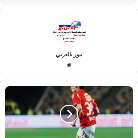
نيوز بالعربي
موقع
الويب
بن
شرقي
يقود
الأهلي
لعبور
سيراميكا..
المارد
الأحمر