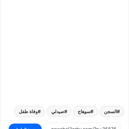
السجن
سوهاج
صيدلي
وفاة طفل