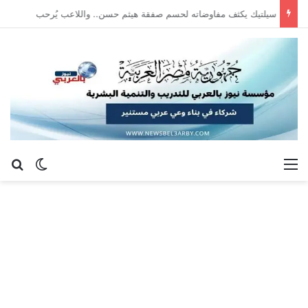
سيلتيك يكثف مفاوضاته لحسم صفقة هيثم حسن.. واللاعب يُرحب
القائمة
بح
الوضع ا