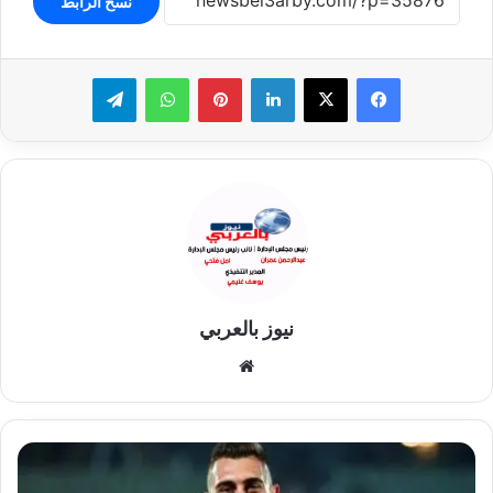
نسخ الرابط
لينكدإن
بينتيريست
واتساب
تيلقرام
نيوز بالعربي
موقع
الويب
تقرير/
جراديشار