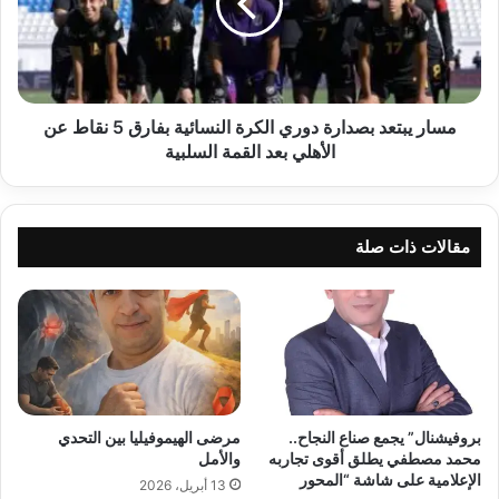
الكرة
النسائية
بفارق
5
نقاط
عن
مسار يبتعد بصدارة دوري الكرة النسائية بفارق 5 نقاط عن
الأهلي
الأهلي بعد القمة السلبية
بعد
القمة
السلبية
مقالات ذات صلة
بروفيشنال” يجمع صناع النجاح..
مرضى الهيموفيليا بين التحدي
محمد مصطفي يطلق أقوى تجاربه
والأمل
الإعلامية على شاشة “المحور
13 أبريل، 2026