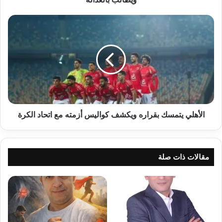
الأهلي
يتمسك
بقراره
ويكشف
كواليس
أزمته
مع
اتحاد
الكرة
الأهلي يتمسك بقراره ويكشف كواليس أزمته مع اتحاد الكرة
مقالات ذات صلة