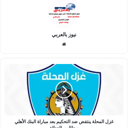
نيوز بالعربي
موقع
الويب
غزل
المحلة
ينتفض
ضد
التحكيم
بعد
مباراة
البنك
الأهلي
ويطالب
غزل المحلة ينتفض ضد التحكيم بعد مباراة البنك الأهلي
بالعدالة
ويطالب بالعدالة