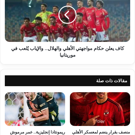
حكام
مواجهتي
الأهلي
والهلال..
والإياب
يُلعب
في
موريتانيا
كاف يعلن حكام مواجهتي الأهلي والهلال.. والإياب يُلعب في
موريتانيا
مقالات ذات صلة
منصف بقرار ينضم لمعسكر الأهلي
ريمونتادا إنجليزية.. عمر مرموش