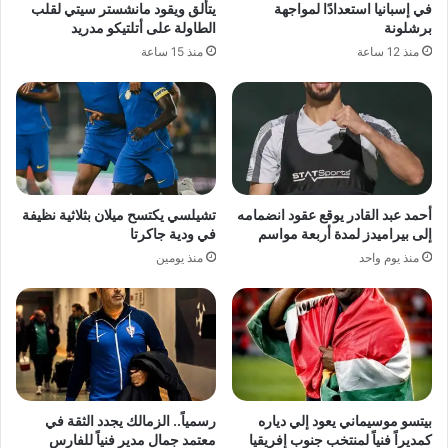
في إسبانيا استعدادًا لمواجهة
يتألق ويقود مانشستر سيتي لقلب
برشلونة
الطاولة على أتلتيكو مدريد
منذ 12 ساعة
منذ 15 ساعة
أحمد عبد القادر يوقع عقود انضمامه
تشيلسي يكتسح ميلان بثلاثية نظيفة
إلى بيراميدز لمدة أربعة مواسم
في ودية جاكرتا
منذ يوم واحد
منذ يومين
بيتسو موسيماني يعود إلي دياره
رسمياً.. الزمالك يجدد الثقة في
كمديراً فنياً لمنتخب جنوب إفريقيا
معتمد جمال مدير فنياً للفارس