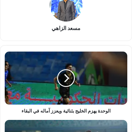
مسعد الزاهي
الوحدة
يهزم
الخليج
بثنائية
ويعزز
آماله
في
البقاء
الوحدة يهزم الخليج بثنائية ويعزز آماله في البقاء
كاف
يعلن