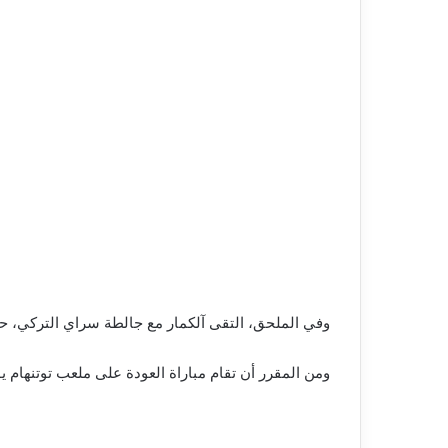
وفي الملحق، التقى آلكمار مع جالطة سراي التركي، حيث فاز في مباراة الذهاب 4-1 على أرضه، وتعادل في الإياب 2-2 في تر
ومن المقرر أن تقام مباراة العودة على ملعب توتنهام 