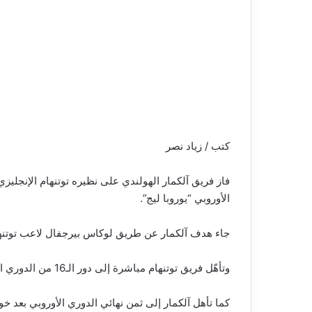
كتب / زياد نصر
الأوروبي “يوروبا ليج”.
جاء هدف آلكمار عن طريق لوكاس بيرجفال لاعب توتنهام 
وتأهّل فريق توتنهام مباشرة إلى دور الـ16 من الدوري الأوروبي، بعد فوزه على فريق إيلفسبورج السويدي بنتيجة 3-0 في الجولة الأخيرة من مرحلة المجموعات.
كما تأهل آلكمار إلى ثمن نهائي الدوري الأوروبي بعد خ