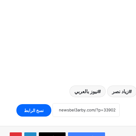
زياد نصر
نيوز بالعربي
نسخ الرابط
لينكدإن
بينتير