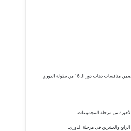
فاز فريق آلكمار الهولندي على نظيره توتنهام الإنجليزي بنتيجة 1-0، في المباراة التي جمعت الفريقين على ملعب استاد “أفاس” ضمن منافسات ذهاب دور الـ 16 من بطولة الدوري
 الرابع والعشرين في مرحلة الدوري.