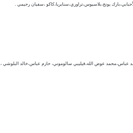
أحبابي،بارك يونج،بلاسيوس،تراوري،سنابريا،كاكو ،سفيان رحيمي .
 عباس،محمد عوض الله،فيليبي سالوموني، حازم عباس،خالد البلوشي ،سيكو