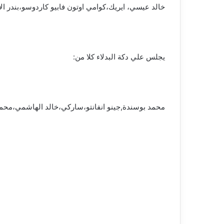
خالد عيسي، ايريك،كوامي اوتون فابيو كاردوسو،بندر ال
يجلس علي دكة البدلاء كلا من:
محمد بوسندة,جينو انفانتو،ساركي،خالد الهاشمي،محمد