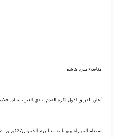
متابعة/اميرة هاشم
أعلن الفريق الاول لكرة القدم بنادي العين، بقيادة فلاديم
ستقام المباراة بينهما مساء اليوم الخميس27فبراير، ضمن منافسات الجولة 18، علي ملعب ستاد “أل نهيان” بمدينة أبوظبي لموسم2024_2025.