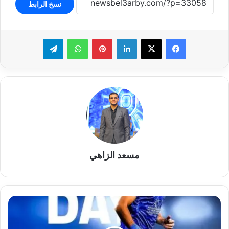
نسخ الرابط
لينكدإن
بينتيريست
واتساب
تيلقرام
مسعد الزاهي
سموحة
يواجه
المصري