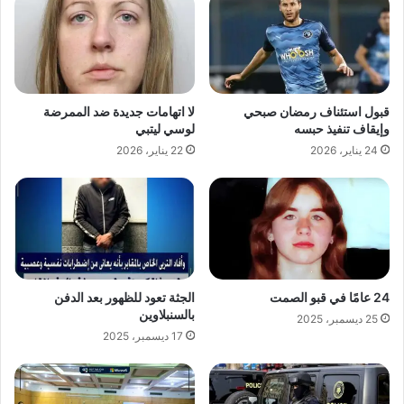
قبول استئناف رمضان صبحي
لا اتهامات جديدة ضد الممرضة
وإيقاف تنفيذ حبسه
لوسي ليتبي
24 يناير، 2026
22 يناير، 2026
24 عامًا في قبو الصمت
الجثة تعود للظهور بعد الدفن
بالسنبلاوين
25 ديسمبر، 2025
17 ديسمبر، 2025