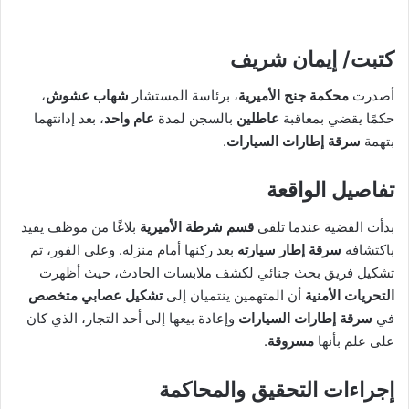
كتبت/ إيمان شريف
أصدرت
محكمة جنح الأميرية
، برئاسة المستشار
شهاب عشوش
،
حكمًا يقضي بمعاقبة
عاطلين
بالسجن لمدة
عام واحد
، بعد إدانتهما
بتهمة
سرقة إطارات السيارات
.
تفاصيل الواقعة
بدأت القضية عندما تلقى
قسم شرطة الأميرية
بلاغًا من موظف يفيد
باكتشافه
سرقة إطار سيارته
بعد ركنها أمام منزله. وعلى الفور، تم
تشكيل فريق بحث جنائي لكشف ملابسات الحادث، حيث أظهرت
التحريات الأمنية
أن المتهمين ينتميان إلى
تشكيل عصابي متخصص
في
سرقة إطارات السيارات
وإعادة بيعها إلى أحد التجار، الذي كان
على علم بأنها
مسروقة
.
إجراءات التحقيق والمحاكمة