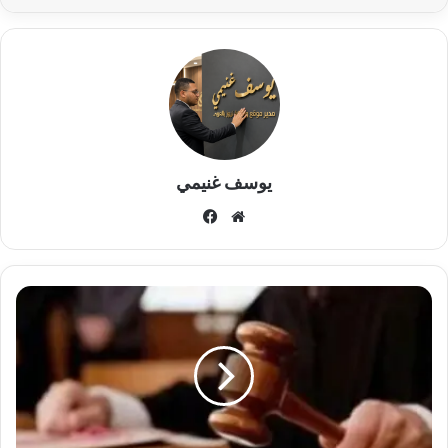
يوسف غنيمي
موقع
فيسبوك
الويب
الحكم
بالسجن
3
سنوات
على
عامل
توصيل
بتهمة