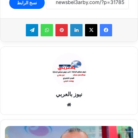
نسخ الرابط
لينكدإن
بينتيريست
واتساب
تيلقرام
نيوز بالعربي
موقع
الويب
مودرن
سبورت