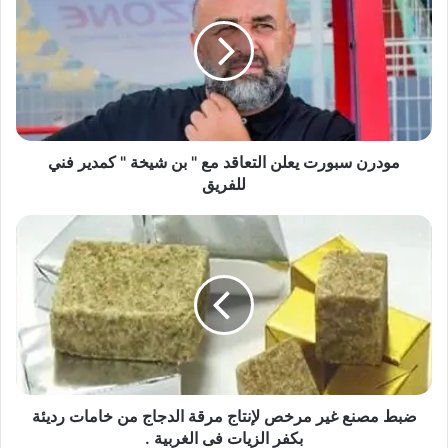
يعلن
التعاقد
مع
"
بن
شيخة
"
كمدير
مودرن سبورت يعلن التعاقد مع " بن شيخة " كمدير فني
فني
للفريق
للفريق
ضبط
مصنع
غير
مرخص
لإنتاج
مرقة
الدجاج
من
خامات
رديئة
ضبط مصنع غير مرخص لإنتاج مرقة الدجاج من خامات رديئة
بكفر
بكفر الزيات فى الغربية .