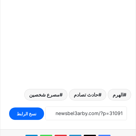
الهرم
حادث تصادم
مصرع شخصين
نسخ الرابط
لينكدإن
بينتيريست
واتساب
تيلقرام