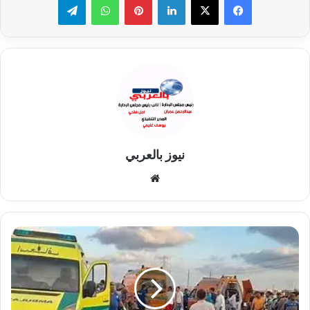
نيوز بالعربي
موقع
الويب
مصرع
سيدة
إثر
حادث
دهس
في