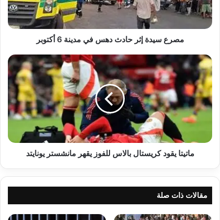
مدينة
6
أكتوبر
مصرع سيدة إثر حادث دهس في مدينة 6 أكتوبر
ماتيتا
يقود
كريستال
بالاس
للفوز
يقهر
مانشستر
يونايتد
ماتيتا يقود كريستال بالاس للفوز يقهر مانشستر يونايتد
مقالات ذات صلة