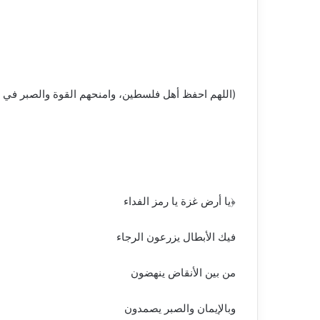
(اللهم احفظ أهل فلسطين، وامنحهم القوة والصبر في م
﴿يا أرض غزة يا رمز الفداء
فيك الأبطال يزرعون الرجاء
من بين الأنقاض ينهضون
وبالإيمان والصبر يصمدون