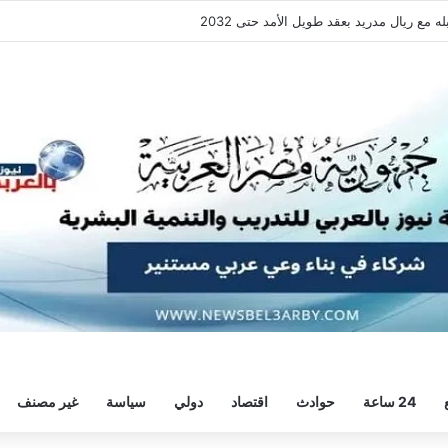
فقة هيثم حسن.. واللاعب يُرحب
24 ساعة
حوادث
اقتصاد
دولي
سياسة
غير مصنف