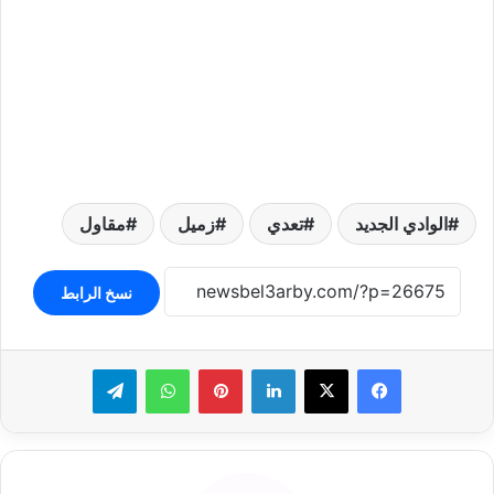
الوادي الجديد
تعدي
زميل
مقاول
نسخ الرابط
لينكدإن
بينتيريست
واتساب
تيلقرام