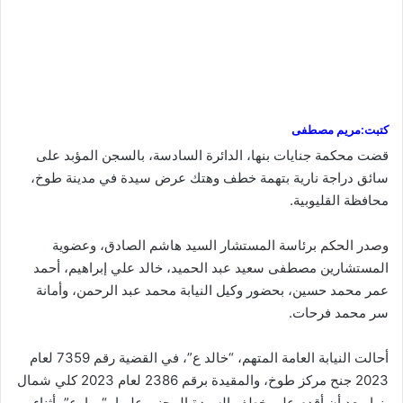
كتبت:مريم مصطفى
قضت محكمة جنايات بنها، الدائرة السادسة، بالسجن المؤبد على
سائق دراجة نارية بتهمة خطف وهتك عرض سيدة في مدينة طوخ،
محافظة القليوبية.
وصدر الحكم برئاسة المستشار السيد هاشم الصادق، وعضوية
المستشارين مصطفى سعيد عبد الحميد، خالد علي إبراهيم، أحمد
عمر محمد حسين، بحضور وكيل النيابة محمد عبد الرحمن، وأمانة
سر محمد فرحات.
أحالت النيابة العامة المتهم، “خالد ع”، في القضية رقم 7359 لعام
2023 جنح مركز طوخ، والمقيدة برقم 2386 لعام 2023 كلي شمال
بنها، بعد أن أقدم على خطف السيدة المجني عليها، “ر. ا. ع”، أثناء