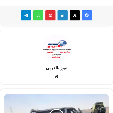
لينكدإن
بينتيريست
واتساب
تيلقرام
نيوز بالعربي
موقع
الويب
مصرع
معلم
وزوجته
في