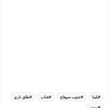
بلينا
جنوب سوهاج
شاب
طلق ناري
موت