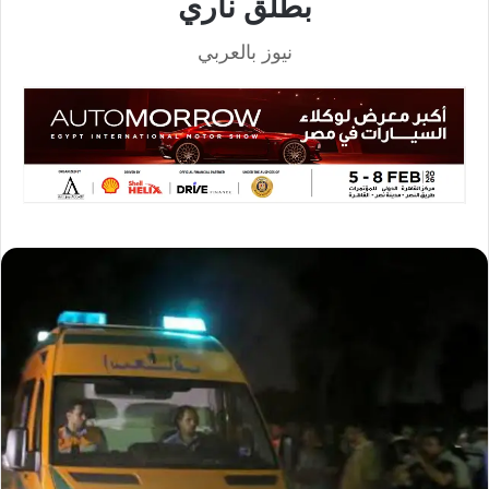
بطلق ناري
نيوز بالعربي