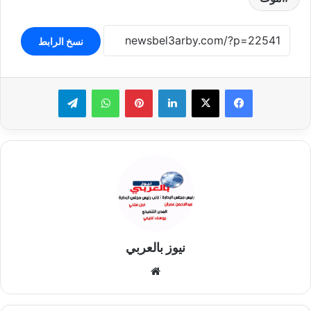
نسخ الرابط
لينكدإن
بينتيريست
واتساب
تيلقرام
نيوز بالعربي
موقع
الويب