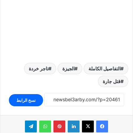
التفاصيل الكاملة
الجيزة
تاجر خردة
قتل جارة
نسخ الرابط
لينكدإن
بينتيريست
واتساب
تيلقرام