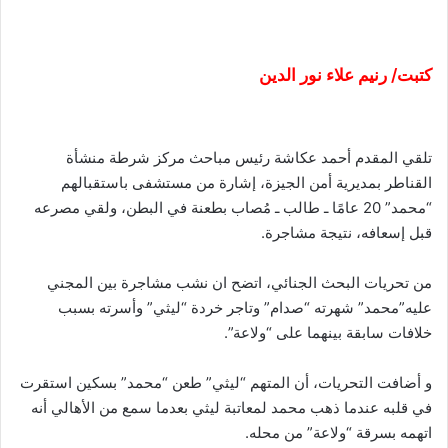
كتبت/ رنيم علاء نور الدين
تلقي المقدم أحمد عكاشة رئيس مباحث مركز شرطة منشأة
القناطر بمديرية أمن الجيزة، إشارة من مستشفى باستقبالهم
“محمد” 20 عامًا ـ طالب ـ مُصاب بطعنة في البطن، ولقي مصرعه
قبل إسعافه، نتيجة مشاجرة.
من تحريات البحث الجنائي، اتضح ان نشب مشاجرة بين المجني
عليه”محمد” شهرته “صدام” وتاجر خردة “ليثي” وأسرته بسبب
خلافات سابقة بينهما على “ولاعة”.
و أضافت التحريات، أن المتهم “ليثي” طعن “محمد” بسكين استقرت
في قلبه عندما ذهب محمد لمعاتبة ليثي بعدما سمع من الأهالي أنه
اتهمه بسرقة “ولاعة” من محله.