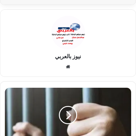
نيوز بالعربي
موقع
الويب
الحكم
النهائي
لمتهمين
في
اتجار
المخدرات