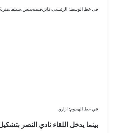
في خط الوسط: الرئيسي،فائز،فيميجينس،سيلفا،هنريك
في خط الهجوم: ازارو.
بينما يدخل اللقاء نادي النصر بتشكي