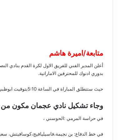
متابعة/اميرة هاشم
أعلن المدير الفني للفريق الاول لكرة القدم بنادي ا
بدوري ادنوك للمحترفين الاماراتية.
حيث ستنطلق المباراة في الساعة 5:10بتوقيت ابوظبي، علي ملعب ستاد أل مكتوم.
وجاء تشكيل نادي عجمان مكون من 
في حراسة المرمي :الحوسني ،
في خط الدفاع: بن نجيمة،فاسيليافيج،كوسافيتش، سعي