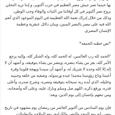
بها حينما نصر جيش مصر العظيم في حرب أكتوبر، و إننا نريد التحلي
بروح نصر أكتوبر في كل أوقاتنا من الثبات والوفاء وحب الوطن،
وذلك من خلال إدراك نعمة الله العظيمة في اليوم الموعود الذي أنعم
الله فيه على مصر بالنصر المبين، وبيان دلائل عبقرية وعظمة
الإنسان المصري.
*نص خطبه الجمعه*
“الحمد لله رب العالمين، له الحمد كله، وله الشكر كله، وإليه يرجع
الأمر كله، يعز من يشاء بنصره، وينصر من يشاء بتوفيقه، و أشهد أن لا
إله إلا الله وحده لا شريك له، و أشهد أن سيدنا وبهجة قلوبنا وقرة
أعيننا وتاج رؤوسنا محمدا عبده ورسوله، وصفيه من خلقه وحبيبه
وخليله، الذي أيده ربه سبحانه بتوفيقه ونصره، وشرح صدره، وأعلى
قدره، ورفع ذكره، اللهم صل وسلم وبارك عليه، وعلى آله وأصحابه،
ومن تبعهم بإحسان إلى يوم الدين، وبعد:
فإن يوم السادس من أكتوبر العاشر من رمضان يوم مشهود في تاريخ
مصر، إنه يوم المجد والنصر والكرامة، يوم الملاحم والبطولات