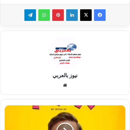
لينكدإن
بينتيريست
واتساب
تيلقرام
نيوز بالعربي
موقع
الويب
هشام
ماجد
يوجه
رسالة