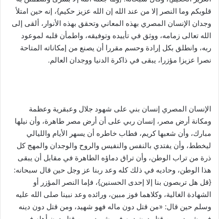
قلوبكم وما النصر إلا من عند الله إن الله عزيز حكيم}، إنه حين امتلأ
وجدان الإنسان المصري بهذه المعاني وتحقق بهذه الأنوار، ألقى إلى
الله تعالى زمامه، ووثق في تأييده وتوفيقه، واطمأن قلبه لموعود
ربه، وانطلق بكل إرادة وحسم مقررا أن يصنع من إمكاناته المتاحة
نصرا عزيزا مؤزرا، يبقى في ذاكرة الدنيا ووجدان العالم.
الإنسان المصري إنسان بني على شهود جلال وعبقرية وعظمة
ومكانة أرض مصر، إنسان ربي على أن أرض مصر طاهرة، وأن نيلها
مبارك، وأن شعبها كريم، فطاب خاطره أن يسهر الأيام والليالي
ليخطط، وأن يفتدي بالنفس والنفيس والروح والوجدان والمهج كل
ذرة من تراب الوطن، وأن تراق دماؤه الطاهرة في مقابل أن يبقى
هذا الوطن، وحاديه في ذلك كله وعد ربنا عز وجل حين قال سبحانه:
{قل هل تربصون بنا إلا إحدى الحسنين}، فإما النصر المؤزر أو
الشهادة الغالية، وكلاهما فوز مبين، ورائده وعد نبينا صلى الله عليه
وسلم حين قال: «من قتل دون ماله فهو شهيد، ومن قتل دون دينه
فهو شهيد، ومن قتل دون دمه فهو شهيد، ومن قتل دون أهله فهو