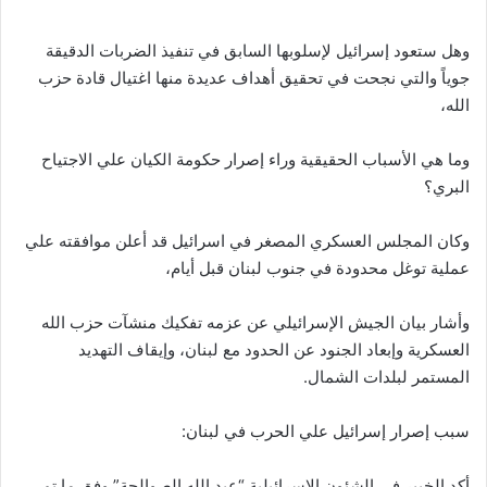
وهل ستعود إسرائيل لإسلوبها السابق في تنفيذ الضربات الدقيقة
جوياً والتي نجحت في تحقيق أهداف عديدة منها اغتيال قادة حزب
الله،
وما هي الأسباب الحقيقية وراء إصرار حكومة الكيان علي الاجتياح
البري؟
وكان المجلس العسكري المصغر في اسرائيل قد أعلن موافقته علي
عملية توغل محدودة في جنوب لبنان قبل أيام،
وأشار بيان الجيش الإسرائيلي عن عزمه تفكيك منشآت حزب الله
العسكرية وإبعاد الجنود عن الحدود مع لبنان، وإيقاف التهديد
المستمر لبلدات الشمال.
سبب إصرار إسرائيل علي الحرب في لبنان:
أكد الخبير في الشئون الإسرائيلية “عبد الله الصوالحة” وفق ما تم