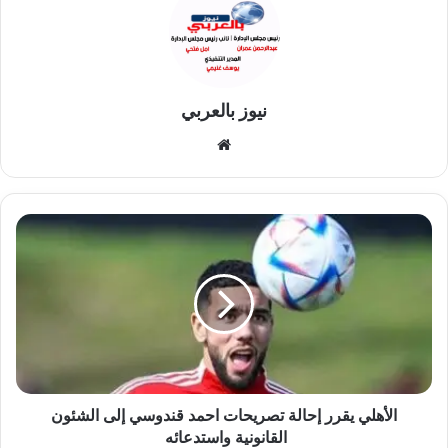
نيوز بالعربي
موقع
الويب
الأهلي
يقرر
إحالة
تصريحات
احمد
قندوسي
إلى
الشئون
القانونية
واستدعائه
الأهلي يقرر إحالة تصريحات احمد قندوسي إلى الشئون
القانونية واستدعائه