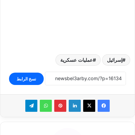
إسرائيل
عمليات عسكرية
نسخ الرابط
لينكدإن
بينتيريست
واتساب
تيلقرام