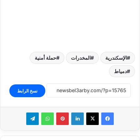
الإسكندرية
المخدرات
حملة أمنية
دمياط
نسخ الرابط
لينكدإن
بينتيريست
واتساب
تيلقرام