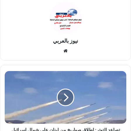
نيوز بالعربي
موقع
الويب
تصاعد
التوتر:
إطلاق
صواريخ
من
لبنان
على
شمال
إسرائيل
تصاعد التوتر: إطلاق صواريخ من لبنان على شمال إسرائيل