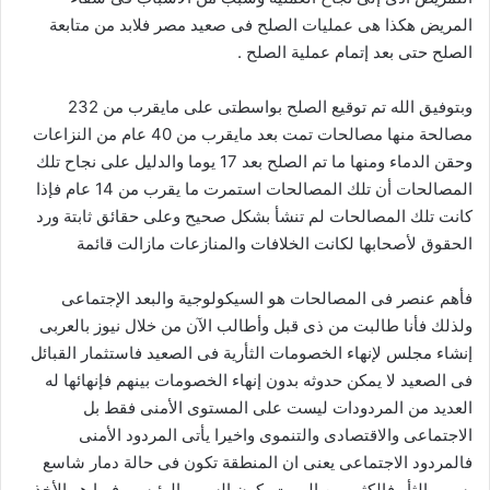
المريض هكذا هى عمليات الصلح فى صعيد مصر فلابد من متابعة
الصلح حتى بعد إتمام عملية الصلح .
وبتوفيق الله تم توقيع الصلح بواسطتى على مايقرب من 232
مصالحة منها مصالحات تمت بعد مايقرب من 40 عام من النزاعات
وحقن الدماء ومنها ما تم الصلح بعد 17 يوما والدليل على نجاح تلك
المصالحات أن تلك المصالحات استمرت ما يقرب من 14 عام فإذا
كانت تلك المصالحات لم تنشأ بشكل صحيح وعلى حقائق ثابتة ورد
الحقوق لأصحابها لكانت الخلافات والمنازعات مازالت قائمة
فأهم عنصر فى المصالحات هو السيكولوجية والبعد الإجتماعى
ولذلك فأنا طالبت من ذى قبل وأطالب الآن من خلال نيوز بالعربى
إنشاء مجلس لإنهاء الخصومات الثأرية فى الصعيد فاستثمار القبائل
فى الصعيد لا يمكن حدوثه بدون إنهاء الخصومات بينهم فإنهائها له
العديد من المردودات ليست على المستوى الأمنى فقط بل
الاجتماعى والاقتصادى والتنموى واخيرا يأتى المردود الأمنى
فالمردود الاجتماعى يعنى ان المنطقة تكون فى حالة دمار شاسع
بسبب الثأر فالكثير من البيوت يكون السبب الرئيسى فيها هو الأخذ