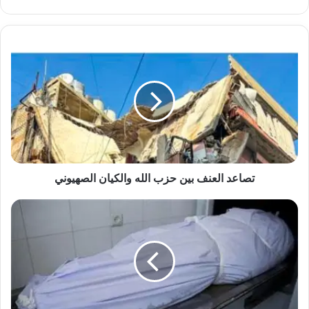
الويب
تصاعد
العنف
بين
حزب
الله
والكيان
الصهيوني
تصاعد العنف بين حزب الله والكيان الصهيوني
ينهى
مسجل
خطر
حياة
طفلة
فى
بولاق
الدكرور