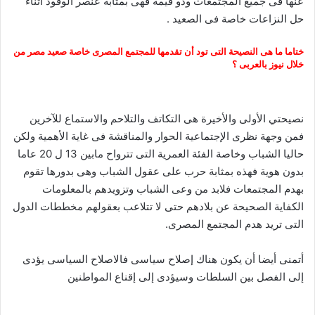
عنها فى جميع المجتمعات وذو قيمة فهى بمثابة عنصر الوقود أثناء
حل النزاعات خاصة فى الصعيد .
ختاما ما هى النصيحة التى تود أن تقدمها للمجتمع المصرى خاصة صعيد مصر من
خلال نيوز بالعربى ؟
نصيحتي الأولى والأخيرة هى التكاتف والتلاحم والاستماع للآخرين
فمن وجهة نظرى الإجتماعية الحوار والمناقشة فى غاية الأهمية ولكن
حاليا الشباب وخاصة الفئة العمرية التى تترواح مابين 13 ل 20 عاما
بدون هوية فهذه بمثابة حرب على عقول الشباب وهى بدورها تقوم
بهدم المجتمعات فلابد من وعى الشباب وتزويدهم بالمعلومات
الكفاية الصحيحة عن بلادهم حتى لا تتلاعب بعقولهم مخططات الدول
التى تريد هدم المجتمع المصرى.
أتمنى أيضا أن يكون هناك إصلاح سياسى فالاصلاح السياسى يؤدى
إلى الفصل بين السلطات وسيؤدى إلى إقناع المواطنين