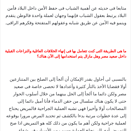
متابعا فى حديثه عن أهمية الشباب فى حفظ الأمن داخل البلاد فأمن
البلاد يرتبط بعقول الشباب فإنهما وجهان لعملة واحدة فالوطن يتقدم
وينمو فيه الأمن عن طريق شبابه وعقولهم المتفتحة وفكرهم الراقى.
ما هى الطريقة التى كنت تتعامل بها فى إنهاء الخلافات العائلية والنزاعات القبلية
داخل صعيد مصر وهل مازال يتم استخدامها إلى الآن هناك؟
بالنسبى لى أحاول بقدر الإمكان أن ألجأ إلى الصلح بين المتنازعين
أولا فقضايا الأخذ بالثأر كثيرة وأعدادها لا تحصى خاصة فى صعيد
مصر ولكن دائما ما ألجأ إلى الحل بينهما من خلال أسلوب الحوار
حتى لا يكون هناك سلسال من حقن الدماء فأنا أميل دائما إلى
المصالحات أولا وأخيرا فهى تشبه العملية الجراحية فالمريض يحتاج
إلى عدة خطوات مرتبة بدءا بالكشف ثم تحديد المرض مرورا بوقوعه
لعملية جراحية ولكن أهم ما يكون من ذلك كله هو التمريض اذا صح
التمريض أدى إلى نجاح العملية وسبب من الأسباب فى شفاء