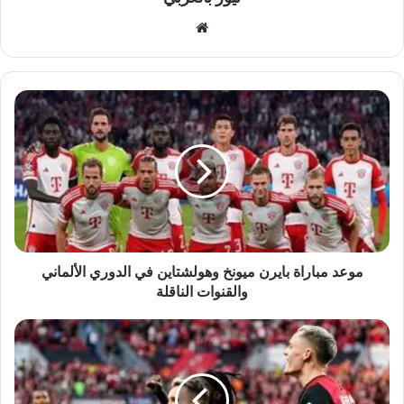
موقع
الويب
موعد
مباراة
بايرن
ميونخ
وهولشتاين
في
الدوري
الألماني
والقنوات
الناقلة
موعد مباراة بايرن ميونخ وهولشتاين في الدوري الألماني
والقنوات الناقلة
باير
ليفركوزن
يبحث
عن
العودة