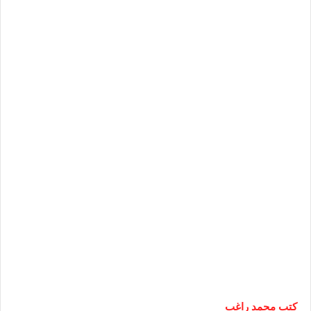
كتب محمد راغب