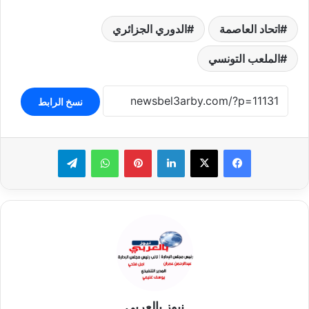
اتحاد العاصمة
الدوري الجزائري
الملعب التونسي
نسخ الرابط
لينكدإن
بينتيريست
واتساب
تيلقرام
نيوز بالعربي