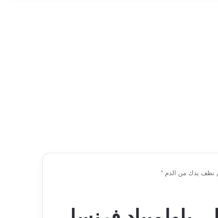
اق نظف يدك من الدم “
 باولمبياد فرنسا