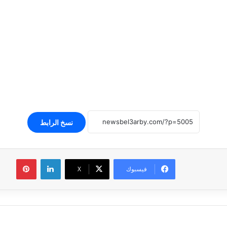
نسخ الرابط
لينكدإن
بينتير
فيسبوك
‫X