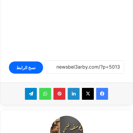
نسخ الرابط
لينكدإن
بينتيريست
واتساب
تيلقرام