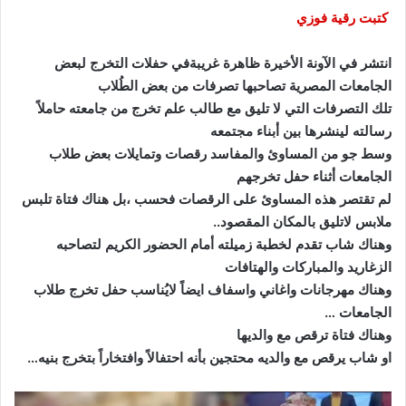
كتبت رقية فوزي
انتشر في الآونة الأخيرة ظاهرة غريبةفي حفلات التخرج لبعض
الجامعات المصرية تصاحبها تصرفات من بعض الطُلاب
تلك التصرفات التي لا تليق مع طالب علم تخرج من جامعته حاملاً
رسالته لينشرها بين أبناء مجتمعه
وسط جو من المساوئ والمفاسد رقصات وتمايلات بعض طلاب
الجامعات أثناء حفل تخرجهم
لم تقتصر هذه المساوئ على الرقصات فحسب ،بل هناك فتاة تلبس
ملابس لاتليق بالمكان المقصود..
وهناك شاب تقدم لخطبة زميلته أمام الحضور الكريم لتصاحبه
الزغاريد والمباركات والهتافات
وهناك مهرجانات واغاني واسفاف ايضاً لايُناسب حفل تخرج طلاب
الجامعات …
وهناك فتاة ترقص مع والديها
او شاب يرقص مع والديه محتجين بأنه احتفالاً وافتخاراً بتخرج بنيه…