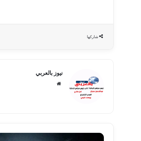
شاركها
نيوز بالعربي
موقع
الويب
مصرع