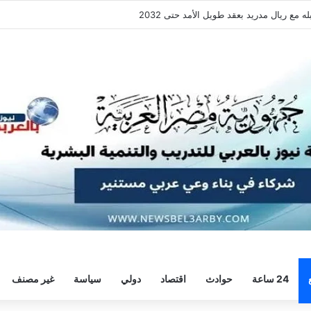
فقة هيثم حسن.. واللاعب يُرحب
24 ساعة
حوادث
اقتصاد
دولي
سياسة
غير مصنف