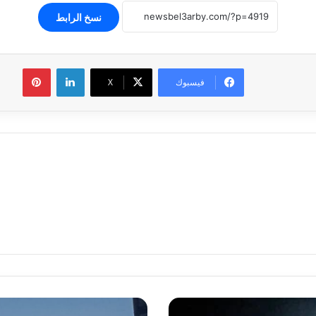
نسخ الرابط
لينكدإن
بينتير
فيسبوك
‫X
تعرف