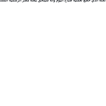
نجله الذي خضع لعملية صباح اليوم وانه سيلحق ببعثة مصر الرسمية المشا