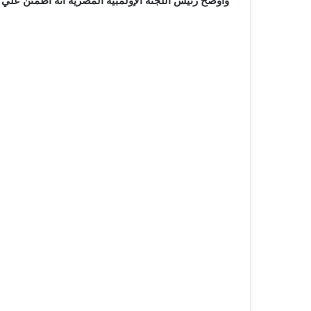
وأوضح رئيس اللجنة الإولمبية المصرية أنه اطمئن علي 