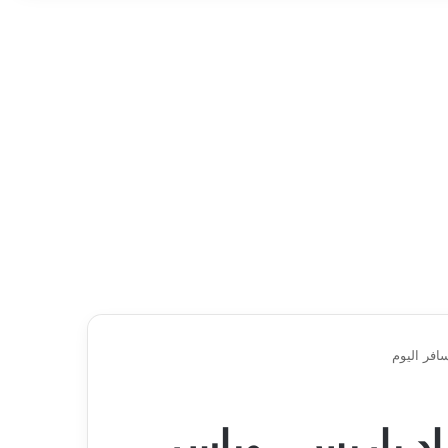
افر اليوم
اد باريس.. وياسر