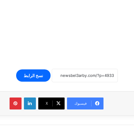
نسخ الرابط
لينكدإن
بينتير
فيسبوك
‫X