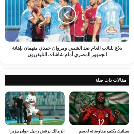
العام
ضد
الشيبي
ومروان
حمدي
متهمان
بإهانة
الجمهور
بلاغ للنائب العام ضد الشيبي ومروان حمدي متهمان بإهانة
المصري
الجمهور المصري أمام شاشات التليفزيون
أمام
شاشات
التليفزيون
مقالات ذات صلة
سيلتيك يكثف مفاوضاته لحسم
الزمالك يرفض رحيل خوان بيزيرا