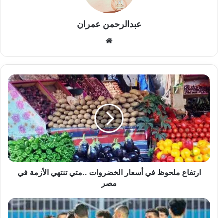
عبدالرحمن عمران
موقع
الويب
ارتفاع
ملحوظ
في
أسعار
الخضروات
..متي
تنتهي
الأزمة
في
مصر
ارتفاع ملحوظ في أسعار الخضروات ..متي تنتهي الأزمة في
مصر
بلاغ
للنائب