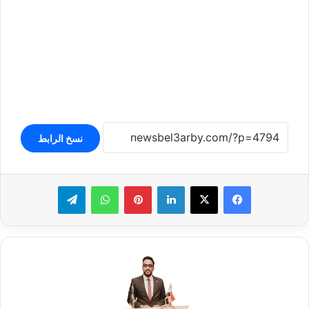
نسخ الرابط
لينكدإن
بينتيريست
واتساب
تيلقرام