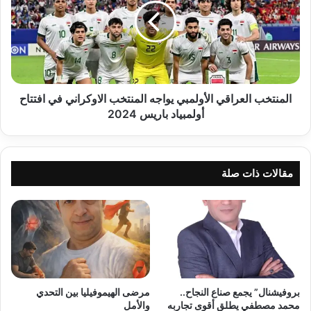
يواجه
المنتخب
الاوكراني
في
افتتاح
أولمبياد
باريس
المنتخب العراقي الأولمبي يواجه المنتخب الاوكراني في افتتاح
2024
أولمبياد باريس 2024
مقالات ذات صلة
بروفيشنال” يجمع صناع النجاح..
مرضى الهيموفيليا بين التحدي
محمد مصطفي يطلق أقوى تجاربه
والأمل