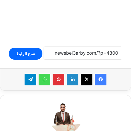
نسخ الرابط
لينكدإن
بينتيريست
واتساب
تيلقرام