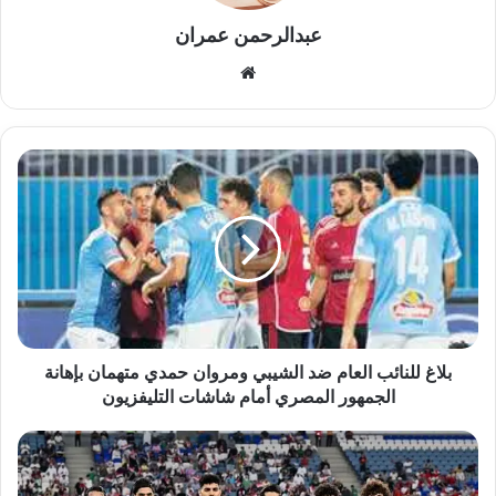
عبدالرحمن عمران
موقع
الويب
بلاغ
للنائب
العام
ضد
الشيبي
ومروان
حمدي
متهمان
بإهانة
الجمهور
بلاغ للنائب العام ضد الشيبي ومروان حمدي متهمان بإهانة
المصري
الجمهور المصري أمام شاشات التليفزيون
أمام
شاشات
المنتخب
التليفزيون
العراقي
الأولمبي