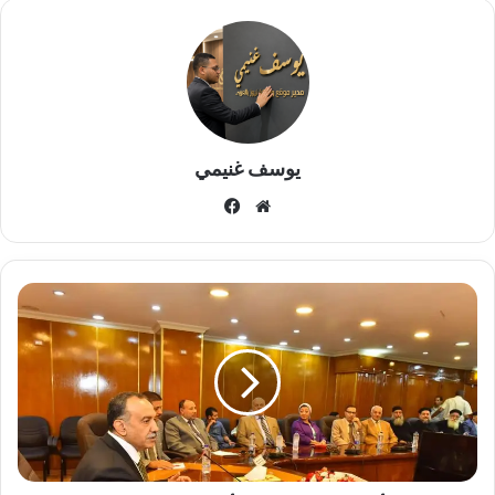
يوسف غنيمي
موقع
فيسبوك
الويب
محافظ
أسيوط
يلتقى
مجلس
أمناء
بيت
العائلة
المصرية
بالمحافظة