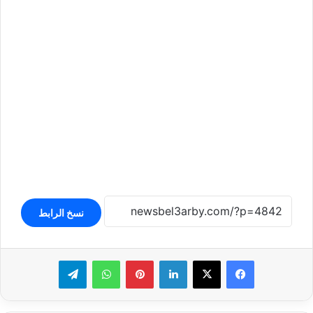
نسخ الرابط
لينكدإن
بينتيريست
واتساب
تيلقرام