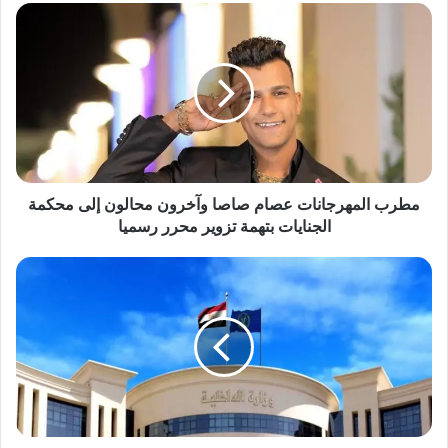
مطرب
المهرجانات
عصام
صاصا
وآخرون
محالون
إلى
محكمة
الجنايات
بتهمة
مطرب المهرجانات عصام صاصا وآخرون محالون إلى محكمة
تزوير
الجنايات بتهمة تزوير محرر رسميا
محرر
رسميا
حركة_ترقيات
وتنقلات
ضباط
الشرطة
لعام
2024