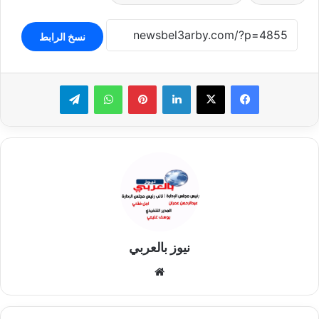
نسخ الرابط
لينكدإن
بينتيريست
واتساب
تيلقرام
نيوز بالعربي
موقع
الويب