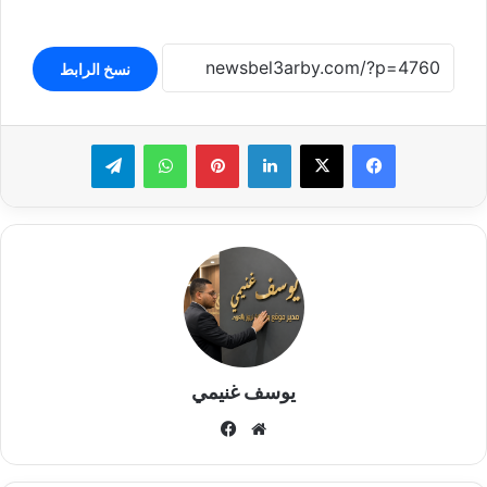
نسخ الرابط
لينكدإن
بينتيريست
واتساب
تيلقرام
يوسف غنيمي
موقع
فيسبوك
الويب