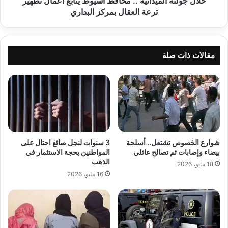
خلال جولته الميدانية .. محافظ أسيوط يتابع أعمال تطهير
العقال
ترعة العقال بمركز البداري
بمركز
البداري
مقالات ذات صلة
شوارع الخصوص تشتعل.. أسلحة
3 سنوات لنجل صائغ احتال على
بيضاء وإصابات ثم تصالح عائلي
المواطنين بحجة الاستثمار في
الذهب
18 مايو، 2026
16 مايو، 2026