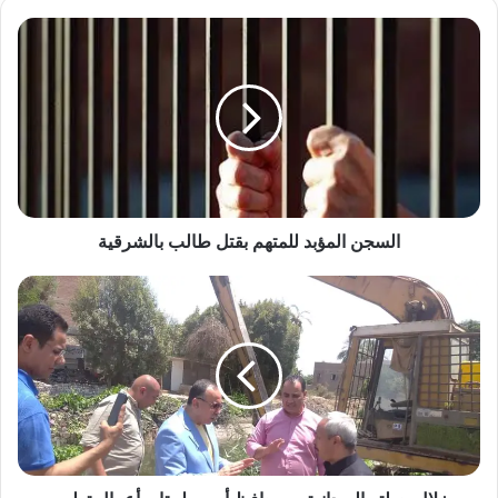
السجن
المؤبد
للمتهم
بقتل
طالب
بالشرقية
السجن المؤبد للمتهم بقتل طالب بالشرقية
خلال
جولته
الميدانية
..
محافظ
أسيوط
يتابع
أعمال
تطهير
ترعة