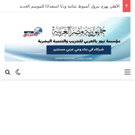
الأهلي يهزم بترول أسيوط بثنائية وديًا استعدادًا للموسم الجديد
القائمة
بح
الوضع ا