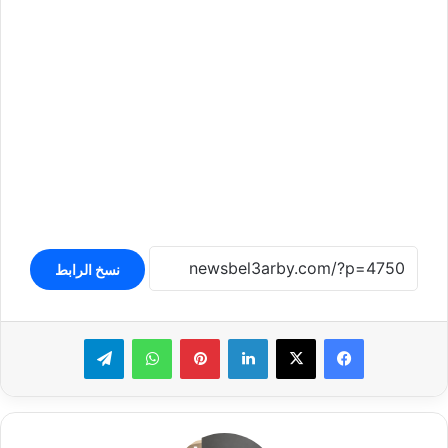
نسخ الرابط
لينكدإن
بينتيريست
واتساب
تيلقرام