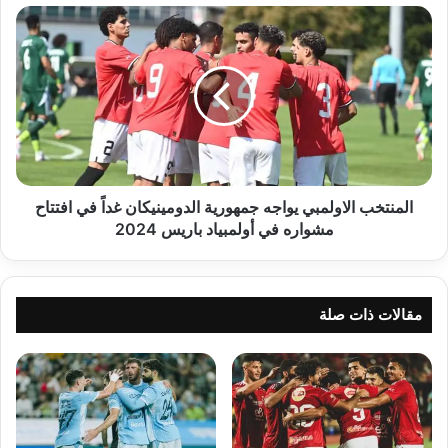
المنتخب
الاولمبي
يواجه
جمهورية
الدومينيكان
غداً
في
افتتاح
مشواره
في
المنتخب الاولمبي يواجه جمهورية الدومينيكان غداً في افتتاح
أولمبياد
مشواره في أولمبياد باريس 2024
باريس
2024
مقالات ذات صلة