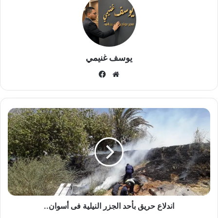
يوسف غنيمي
موقع
فيسبوك
الويب
اندلاع
حريق
بأحد
الجزر
النيلية
فى
أسوان..
اندلاع حريق بأحد الجزر النيلية فى أسوان..