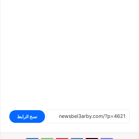
نسخ الرابط
لينكدإن
بينتيريست
واتساب
تيلقرام