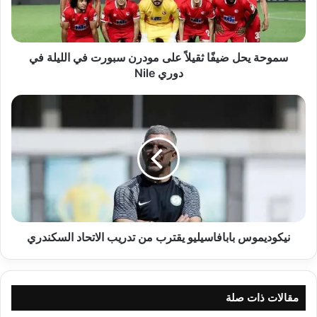
سبورت
في
الليلة
في
سموحة يحل ضيفًا ثقيلاً على مودرن سبورت في الليلة في
دوري
دوري Nile
Nile
نيكوديموس
بابافاسيليو
يقترب
من
تدريب
الاتحاد
السكندري
نيكوديموس بابافاسيليو يقترب من تدريب الاتحاد السكندري
مقالات ذات صلة