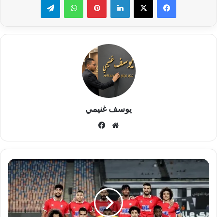
يوسف غنيمي
موقع
فيسبوك
الويب
سموحة
يحل
ضيفًا
ثقيلاً
على
مودرن