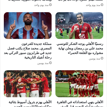
منذ يوم واحد
منذ يوم واحد
رسميًا الأهلي يوجه الشكر للتونسي
مملكة جديدة للفرعون
محمد علي بن رمضان ويعلن نهاية
المصري..محمد صلاح يكتب فصل
مشواره مع القلعة الحمراء
جديد في طرابزون سبور التركي بعد
رحلة أنفيلد التاريخية
منذ يومين
منذ يومين
الأهلي ينهي استعداداته في القاهرة
الأهلي يهزم بترول أسيوط بثنائية
بسداسية أمام النجوم قبل السفر
وديًا استعدادًا للموسم الجديد