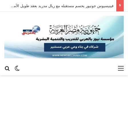
فينيسيوس جونيور يحسم مستقبله مع ريال مدريد بعقد طويل الأمد حتى 2032
القائمة
بح
الوضع ا