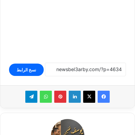
نسخ الرابط
لينكدإن
بينتيريست
واتساب
تيلقرام