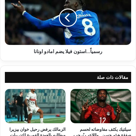
فيلا
يضم
امادو
اونانا
رسمياً…استون فيلا يضم امادو اونانا
مقالات ذات صلة
سيلتيك يكثف مفاوضاته لحسم
الزمالك يرفض رحيل خوان بيزيرا
صفقة هيثم حسن.. واللاعب يُرحب
ويطالبه بالعودة الفورية للتدريبات