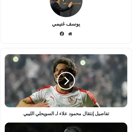
يوسف غنيمي
موقع
فيسبوك
الويب
تفاصيل
إنتقال
محمود
علاء
لـ
السويحلي
الليبي
تفاصيل إنتقال محمود علاء لـ السويحلي الليبي
رسمياً…
استون