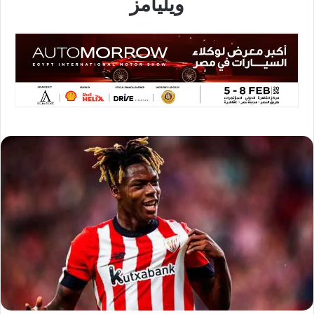
ويليامز