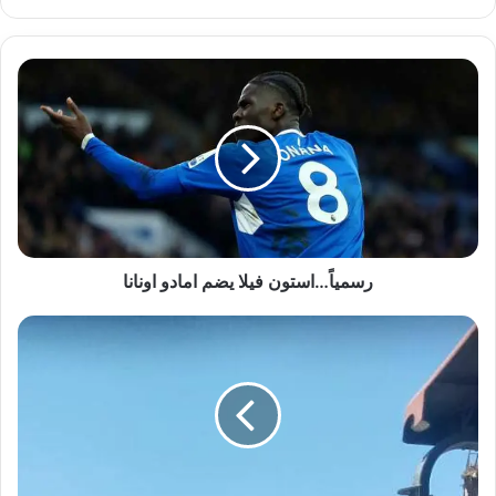
الويب
رسمياً…
استون
فيلا
يضم
امادو
اونانا
رسمياً…استون فيلا يضم امادو اونانا
محافظ
أسيوط
:
رصف
طريق
أولاد
إلياس-
كوم