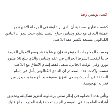
كتب: تونسي رضا
كشفت تقارير صحفية أن نادي ​برشلونة​ في المرحلة الأخيرة من
عملية التعاقد مع ​نيكو ويليامز​، جناح أتلتيك بلباو، حيث يبدو أن النادي
الكتالوني مستعد لكسر عقد اللاعب.
وحسب المعلومات المتوفرة، فإن برشلونة قد وضع الأموال اللازمة
جانباً لتفعيل الشرط الجزائي في عقد ويليامز، والذي يبلغ 58 مليون
يورو، وفي الوقت الحالي، يتبقى فقط إتمام الاتفاق مع اللاعب
نفسه، واكدت هذه المصادر ان النادي الكتالوني يأمل في إتمام
الصفقة قريباً، حيث يسعى لتعزيز صفوفه بجناح موهوب يعزز من
قدراته الهجومية.
وتأتي هذه الخطوة في إطار سعي برشلونة لتعزيز تشكيلته وتحقيق
أهدافه الطموحة في الموسم الجديد تحت قيادة المدرب هانز فليك.