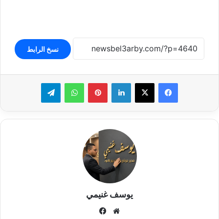
نسخ الرابط
لينكدإن
بينتيريست
واتساب
تيلقرام
يوسف غنيمي
موقع
فيسبوك