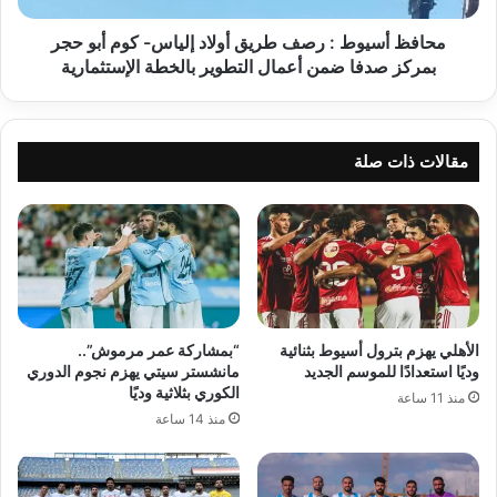
أبو
حجر
محافظ أسيوط : رصف طريق أولاد إلياس- كوم أبو حجر
بمركز
بمركز صدفا ضمن أعمال التطوير بالخطة الإستثمارية
صدفا
ضمن
أعمال
التطوير
مقالات ذات صلة
بالخطة
الإستثمارية
الأهلي يهزم بترول أسيوط بثنائية
“بمشاركة عمر مرموش”..
وديًا استعدادًا للموسم الجديد
مانشستر سيتي يهزم نجوم الدوري
الكوري بثلاثية وديًا
منذ 11 ساعة
منذ 14 ساعة